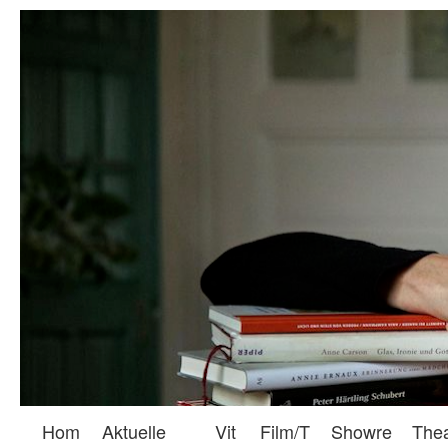
Hom
Aktuelle
Vit
Film/T
Showre
The