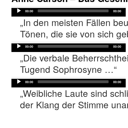
Audio
00:00
00:00
Player
„In den meisten Fällen be
Tönen, die sie von sich g
Audio
00:00
00:00
Player
„Die verbale Beherrschthei
Tugend Sophrosyne …“
Audio
00:00
00:00
Player
„Weibliche Laute sind sch
der Klang der Stimme un