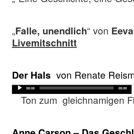
„
Falle, unendlich
“ von
Eeva
Livemitschnitt
Der Hals
von Renate Reis
Audio
00:00
00:00
Player
Ton zum gleichnamigen F
Anne Carson – Das Geschl