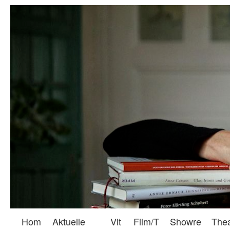
Hom
Aktuelle
Vit
Film/T
Showre
The