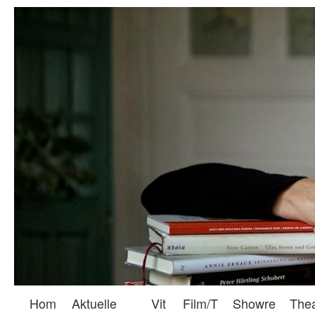
Hom
Aktuelle
Vit
Film/T
Showre
The