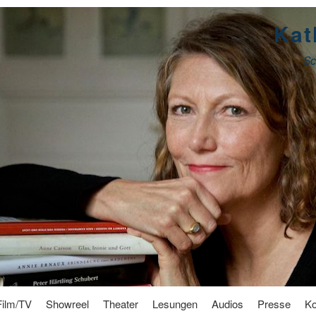
Kat
Sc
Film/TV
Showreel
Theater
Lesungen
Audios
Presse
Ko