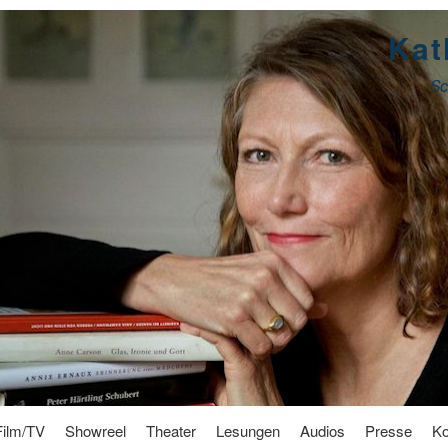
Kat
Sc
Film/TV
Showreel
Theater
Lesungen
Audios
Presse
Ko