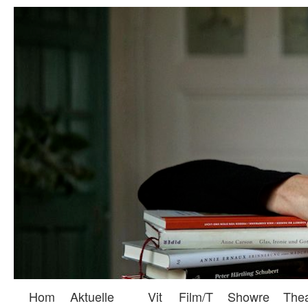
Hom
Aktuelle
Vit
Film/T
Showre
The