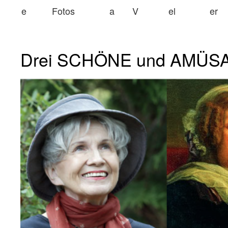
e
Fotos
a
V
el
er
Drei SCHÖNE und AMÜSA