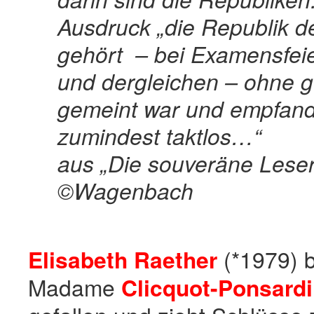
Ausdruck „die Republik d
gehört – bei Examensfei
und dergleichen – ohne 
gemeint war und empfand 
zumindest taktlos…“
aus „Die souveräne Leser
©Wagenbach
Elisabeth Raether
(*1979) b
Madame
Clicquot-Ponsard