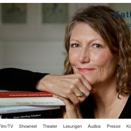
Kat
Sc
Film/TV
Showreel
Theater
Lesungen
Audios
Presse
Ko