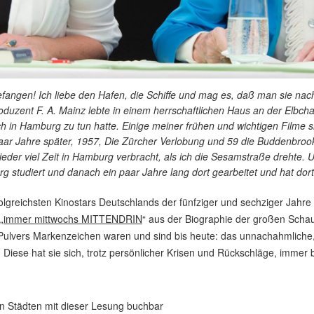
angen! Ich liebe den Hafen, die Schiffe und mag es, daß man sie nacht
oduzent F. A. Mainz lebte in einem herrschaftlichen Haus an der Elbch
ch in Hamburg zu tun hatte. Einige meiner frühen und wichtigen Filme 
aar Jahre später, 1957, Die Zürcher Verlobung und 59 die Buddenbrooks
ieder viel Zeit in Hamburg verbracht, als ich die Sesamstraße drehte.
g studiert und danach ein paar Jahre lang dort gearbeitet und hat do
rfolgreichsten Kinostars Deutschlands der fünfziger und sechziger Jahr
„
immer mittwochs MITTENDRIN
“ aus der Biographie der großen Scha
e Pulvers Markenzeichen waren und sind bis heute: das unnachahmliche,
Diese hat sie sich, trotz persönlicher Krisen und Rückschläge, immer 
en Städten mit dieser Lesung buchbar