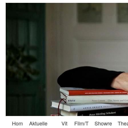
Hom
Aktuelle
Vit
Film/T
Showre
The